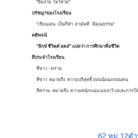
"ยิ้มง่าย ไหว้สวย"
ปรัชญาของโรงเรียน
"เรียนเด่น เป็นกีฬา สามัคคี มีคุณธรรม"
คติพจน์
"สิกฺขํ ชีวิตฺตํ อตมํ" แปลว่า การศึกษาคือชีวิต
สีประจำโรงเรียน
สีขาว - คราม
สีขาว หมายถึง ความบริสุทธิ์ อ่อนน้อมถถ่อมตน
สีคราม หมายถึง ความหนักแน่น มองกว้างและการให้
62 หมู่ 12