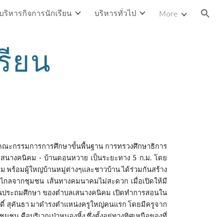
บริหารกิจการนักเรียน
บริหารทั่วไป
More
ion
รียน
ณะกรรมการการศึกษาขั้นพื้นฐาน การทรวงศึกษาธิการ
. เสนางคนิคม - บ้านดอนหวาย เป็นระยะทาง 5 ก.ม. โดย
ร้อมผู้ใหญ่บ้านหมู่ต่างๆและชาวบ้าน ได้ร่วมกันสร้าง
ห่างไกลจากชุมชน เส้นทางคมนาคมไม่สะดวก เมื่อเปิดให้มี
เรียนประถมศึกษา ของตำบลเสนางคนิคม เปิดทำการสอนใน
ศักดิ์ สุคันธา มาดำรงตำแหน่งครูใหญ่คนแรก โดยมีครูจาก
ชน คือบริเวณป่าหนองหิ้ง ซึ่งตั้งอยู่ทางทิศเหนือของที่